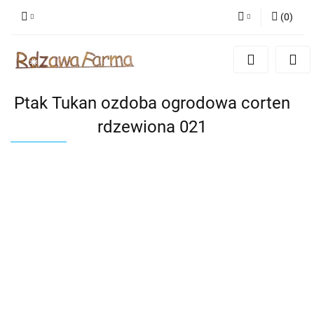
(
0
)
Zaloguj się
Zarejestruj się
Dodaj zgłoszenie
Ptak Tukan ozdoba ogrodowa corten
Zgody cookies
rdzewiona 021