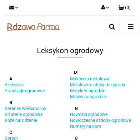
(
0
)
Zaloguj się
Zarejestruj się
Dodaj zgłoszenie
Leksykon ogrodowy
Zgody cookies
M
A
Makówka metalowa
Akcesoria
Metalowe ozdoby do ogrodu
Aranżacje ogrodowe
Motyle w ogrodzie
Mrówki w ogrodzie
B
Baranek Wielkanocny
N
Biżuteria ogrodowa
Nowości ogrodowe
Boże narodzenie
Nowoczesne ozdoby ogrodowe
Numery na dom
C
Corten
O