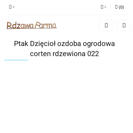
(
0
)
Zaloguj się
Zarejestruj się
Dodaj zgłoszenie
Ptak Dzięcioł ozdoba ogrodowa
Zgody cookies
corten rdzewiona 022