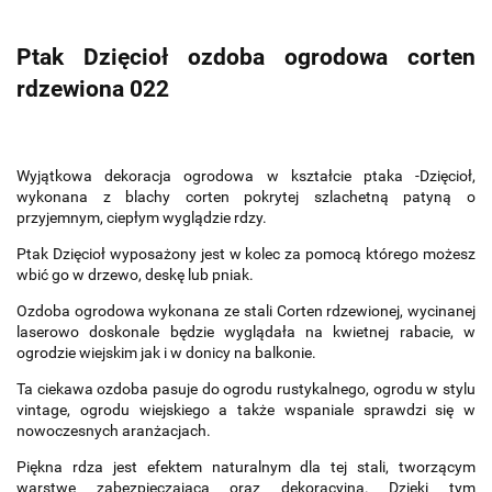
Ptak Dzięcioł ozdoba ogrodowa corten
rdzewiona 022
Wyjątkowa dekoracja ogrodowa w kształcie ptaka -Dzięcioł,
wykonana z blachy corten pokrytej szlachetną patyną o
przyjemnym, ciepłym wyglądzie rdzy.
Ptak Dzięcioł wyposażony jest w kolec za pomocą którego możesz
wbić go w drzewo, deskę lub pniak.
Ozdoba ogrodowa wykonana ze stali Corten rdzewionej, wycinanej
laserowo doskonale będzie wyglądała na kwietnej rabacie, w
ogrodzie wiejskim jak i w donicy na balkonie.
Ta ciekawa ozdoba pasuje do ogrodu rustykalnego, ogrodu w stylu
vintage, ogrodu wiejskiego a także wspaniale sprawdzi się w
nowoczesnych aranżacjach.
Piękna rdza jest efektem naturalnym dla tej stali, tworzącym
warstwę zabezpieczającą oraz dekoracyjną. Dzięki tym