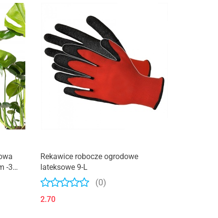
lowa
Rekawice robocze ogrodowe
m -3
lateksowe 9-L
(0)
2.70