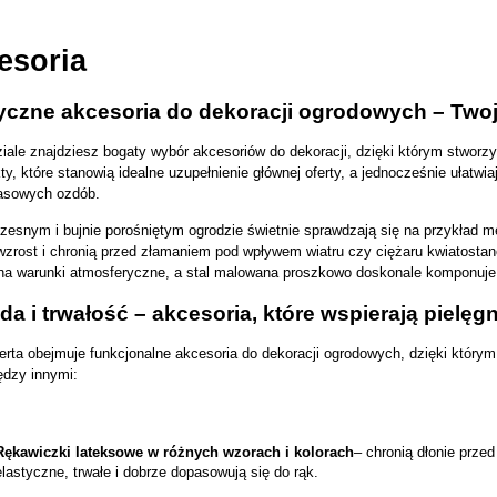
esoria
yczne akcesoria do dekoracji ogrodowych – Twoja
iale znajdziesz bogaty wybór akcesoriów do dekoracji, dzięki którym stworzy
ty, które stanowią idealne uzupełnienie głównej oferty, a jednocześnie ułatw
asowych ozdób.
esnym i bujnie porośniętym ogrodzie świetnie sprawdzają się na przykład met
wzrost i chronią przed złamaniem pod wpływem wiatru czy ciężaru kwiatostanów
na warunki atmosferyczne, a stal malowana proszkowo doskonale komponuje 
a i trwałość – akcesoria, które wspierają pielęg
erta obejmuje funkcjonalne akcesoria do dekoracji ogrodowych, dzięki który
ędzy innymi:
Rękawiczki lateksowe w różnych wzorach i kolorach
– chronią dłonie przed
elastyczne, trwałe i dobrze dopasowują się do rąk.