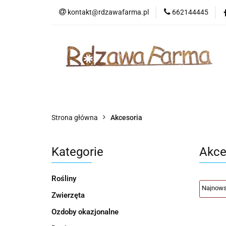
kontakt@rdzawafarma.pl
662144445
Rośliny
Zwierzę
Kontakt
Wasze 
Rośliny
Zwierzęta
Ozdoby okazjonalne
Strona główna
Akcesoria
Kategorie
Akce
Rośliny
Zwierzęta
Ozdoby okazjonalne