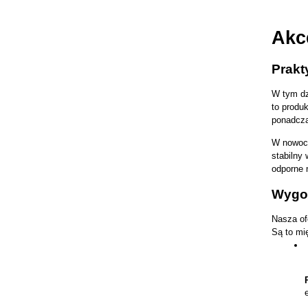
Akc
Prakt
W tym dz
to produk
ponadcz
W nowocz
stabilny 
odporne 
Wygod
Nasza of
Są to mi