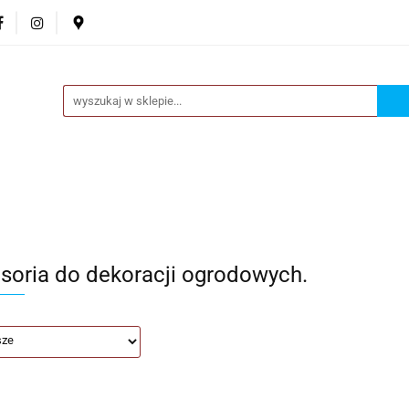
ta
Ozdoby okazjonalne
Donice
Akcesoria
Nowo
Fantazje
Donice
Akcesoria
Nowości
O nas
Kontakt
soria do dekoracji ogrodowych.