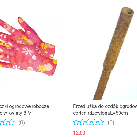
czki ogrodowe robocze
Przedłużka do ozdób ogrodo
e w kwiaty 8-M
corten rdzewionaL=50cm
(0)
(0)
12.00