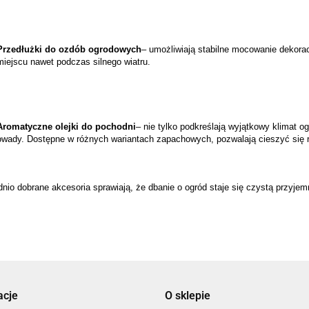
Przedłużki do ozdób ogrodowych
– umożliwiają stabilne mocowanie dekorac
miejscu nawet podczas silnego wiatru.
Aromatyczne olejki do pochodni
– nie tylko podkreślają wyjątkowy klimat og
owady. Dostępne w różnych wariantach zapachowych, pozwalają cieszyć się 
io dobrane akcesoria sprawiają, że dbanie o ogród staje się czystą przyjemn
acje
O sklepie