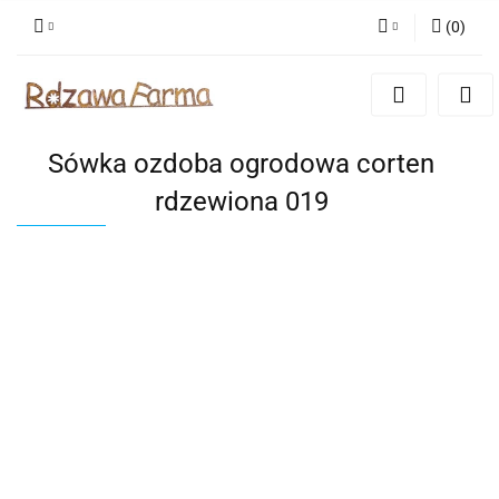
(
0
)
Zaloguj się
Zarejestruj się
Dodaj zgłoszenie
Sówka ozdoba ogrodowa corten
Zgody cookies
rdzewiona 019