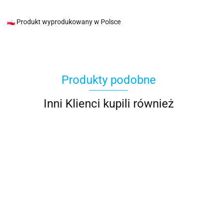
Produkt wyprodukowany w Polsce
Produkty podobne
Inni Klienci kupili również
Ptak Tukan
Ptak Tukan
Ptak Dzięcioł
Wróbelek
ozdoba
ozdoba
ozdoba