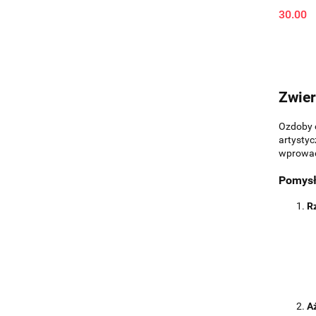
30.00
Zwier
Ozdoby 
artystyc
wprowadz
Pomysły
R
A