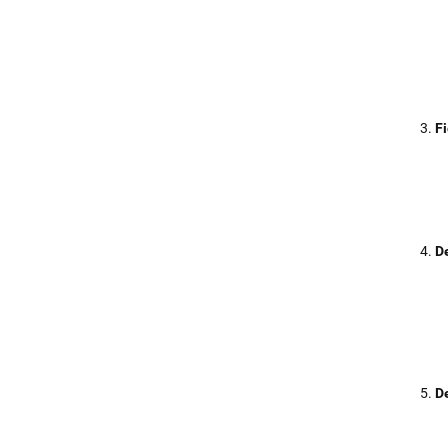
F
D
De