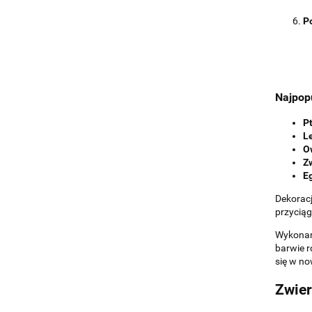
P
Najpop
Pt
L
O
Z
E
Dekoracj
przyciąg
Wykonane
barwie r
się w n
Zwier