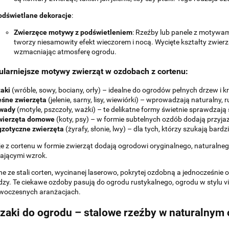
odświetlane dekoracje
:
Zwierzęce motywy z podświetleniem
: Rzeźby lub panele z motywa
tworzy niesamowity efekt wieczorem i nocą. Wycięte kształty zwierzą
wzmacniając atmosferę ogrodu.
ularniejsze motywy zwierząt w ozdobach z cortenu:
aki
(wróble, sowy, bociany, orły) – idealne do ogrodów pełnych drzew i 
eśne zwierzęta
(jelenie, sarny, lisy, wiewiórki) – wprowadzają naturalny, 
wady
(motyle, pszczoły, ważki) – te delikatne formy świetnie sprawdzaj
wierzęta domowe
(koty, psy) – w formie subtelnych ozdób dodają przyja
gzotyczne zwierzęta
(żyrafy, słonie, lwy) – dla tych, którzy szukają bard
e z cortenu w formie zwierząt dodają ogrodowi oryginalnego, naturalneg
ającymi wzrok.
 ze stali corten, wycinanej laserowo, pokrytej ozdobną a jednocześnie 
dzy. Te ciekawe ozdoby pasują do ogrodu rustykalnego, ogrodu w stylu v
owoczesnych aranżacjach.
zaki do ogrodu – stalowe rzeźby w naturalnym 