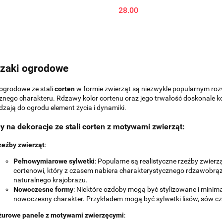
28.00
zaki ogrodowe
ogrodowe ze stali
corten
w formie zwierząt są niezwykle popularnym rozw
znego charakteru. Rdzawy kolor cortenu oraz jego trwałość doskonale k
ają do ogrodu element życia i dynamiki.
 na dekoracje ze stali corten z motywami zwierząt:
zeźby zwierząt
:
Pełnowymiarowe sylwetki
: Popularne są realistyczne rzeźby zwierząt,
cortenowi, który z czasem nabiera charakterystycznego rdzawobrąz
naturalnego krajobrazu.
Nowoczesne formy
: Niektóre ozdoby mogą być stylizowane i minima
nowoczesny charakter. Przykładem mogą być sylwetki lisów, sów czy
żurowe panele z motywami zwierzęcymi
: