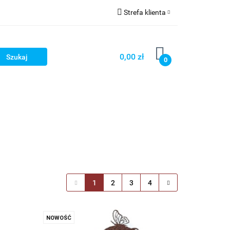
Strefa klienta
ści
O nas
Zaloguj się
Zarejestruj się
0,00 zł
0
Dodaj zgłoszenie
Zgody cookies
Wasze Fantazje
1
2
3
4
NOWOŚĆ