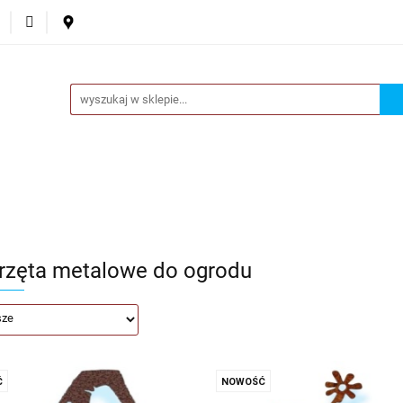
ta
Ozdoby okazjonalne
Donice
Akcesoria
Nowo
Fantazje
Donice
Akcesoria
Nowości
O nas
Kontakt
rzęta metalowe do ogrodu
Ć
NOWOŚĆ