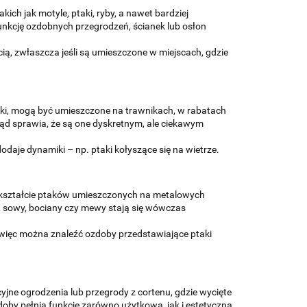
ich jak motyle, ptaki, ryby, a nawet bardziej
funkcję ozdobnych przegrodzeń, ścianek lub osłon
ią, zwłaszcza jeśli są umieszczone w miejscach, gdzie
y ptaki, mogą być umieszczone na trawnikach, w rabatach
ąd sprawia, że są one dyskretnym, ale ciekawym
aje dynamiki – np. ptaki kołyszące się na wietrze.
 kształcie ptaków umieszczonych na metalowych
le, sowy, bociany czy mewy stają się wówczas
 więc można znaleźć ozdoby przedstawiające ptaki
yjne ogrodzenia lub przegrody z cortenu, gdzie wycięte
ozdoby pełnią funkcję zarówno użytkową, jak i estetyczną.