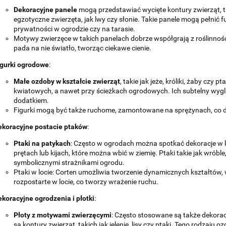
Dekoracyjne panele
mogą przedstawiać wycięte kontury zwierząt, tak
egzotyczne zwierzęta, jak lwy czy słonie. Takie panele mogą pełnić 
prywatności w ogrodzie czy na tarasie.
Motywy zwierzęce w takich panelach dobrze współgrają z roślinnośc
pada na nie światło, tworząc ciekawe cienie.
igurki ogrodowe
:
Małe ozdoby w kształcie zwierząt
, takie jak jeże, króliki, żaby cz
kwiatowych, a nawet przy ścieżkach ogrodowych. Ich subtelny wygl
dodatkiem.
Figurki mogą być także ruchome, zamontowane na sprężynach, co dod
ekoracyjne postacie ptaków
:
Ptaki na patykach
: Często w ogrodach można spotkać dekoracje w
prętach lub kijach, które można wbić w ziemię. Ptaki takie jak wrób
symbolicznymi strażnikami ogrodu.
Ptaki w locie: Corten umożliwia tworzenie dynamicznych kształtów,
rozpostarte w locie, co tworzy wrażenie ruchu.
koracyjne ogrodzenia i płotki
:
Płoty z motywami zwierzęcymi
: Często stosowane są także dekorac
są kontury zwierząt, takich jak jelenie, lisy czy ptaki. Tego rodzaju 