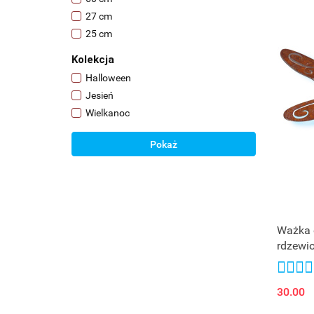
27 cm
25 cm
Kolekcja
Halloween
Jesień
Wielkanoc
Pokaż
Ważka 
rdzewi
30.00