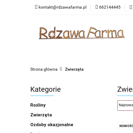
kontakt@rdzawafarma.pl
662144445
Rośliny
Zwierzę
Kontakt
Wasze 
Rośliny
Zwierzęta
Ozdoby okazjonalne
Strona główna
Zwierzęta
Kategorie
Zwie
Rośliny
Zwierzęta
Ozdoby okazjonalne
NOWOŚ