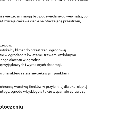
mi zwierzęcymi mogą być podświetlane od wewnątrz, co
t rzucają ciekawe cienie na otaczającą przestrzeń,
krzewów.
rustykalny klimat do przestrzeni ogrodowej.
ą się w ogrodach z kwiatami i trawami ozdobnymi.
znego akcentu w ogrodzie.
ziej wyjątkowych i wyrazistych dekoracji.
o charakteru i stają się ciekawymi punktami
ochronną warstwą tlenków w przyjemnej dla oka, ciepłej
intage, ogrodu wiejskiego a także wspaniale sprawdzą
otoczeniu