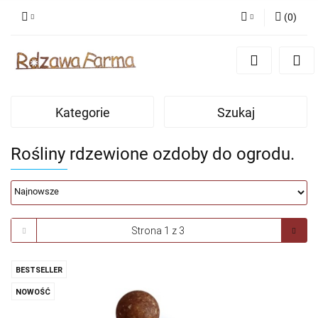
(
0
)
Zaloguj się
Zarejestruj się
Dodaj zgłoszenie
Kategorie
Szukaj
Zgody cookies
Rośliny rdzewione ozdoby do ogrodu.
BESTSELLER
NOWOŚĆ