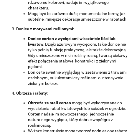
rdzawemu kolorowi, nadaje im wyjątkowego
charakteru.
Mogą być to zarówno duże, monumentalne formy, jak i
subtelne, mniejsze dekoracje umieszczone w rabatach.
Donice z motywami roślinnymi
:
Donice corten z wycięciami w kształcie liści lub
kwiatów
: Dzięki ażurowym wycięciom, takie donice nie
tylko pełnią funkcję praktyczną, ale także dekoracyjną.
Gdy umieszczone w nich rośliny rosną, tworzą ciekawy
efekt połączenia stalowej konstrukcji z zielonymi
pędami.
Donice te świetnie wyglądają w zestawieniu z trawami
ozdobnymi, sukulentami czy roślinami o intensywnie
zielonym kolorze.
Obrzeża i rabaty
:
Obrzeża ze stali corten
mogą być wykorzystane do
wydzielania rabat kwiatowych lub ścieżek w ogrodzie.
Corten nadaje im nowoczesnego i jednocześnie
naturalnego wyglądu, który dobrze współgra z
roślinnością.
Wyższe konstrukcje mogą tworzyć podniesione rabaty,