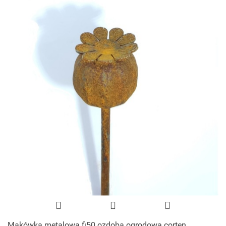
Makówka metalowa fi50 ozdoba ogrodowa corten