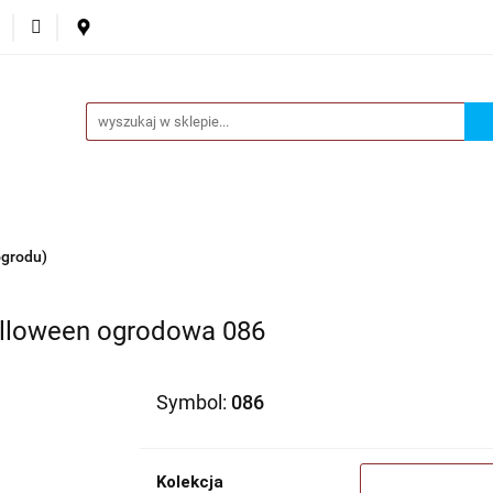
ta
Ozdoby okazjonalne
Donice
Akcesoria
Nowo
Fantazje
Donice
Akcesoria
Nowości
O nas
Kontakt
ogrodu)
alloween ogrodowa 086
Symbol:
086
Kolekcja