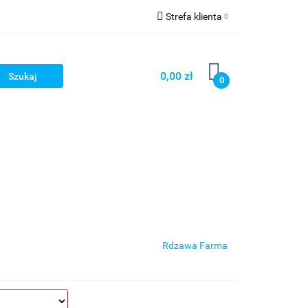
Strefa klienta
ści
O nas
Zaloguj się
Zarejestruj się
0,00 zł
0
Dodaj zgłoszenie
Zgody cookies
Wasze Fantazje
Rdzawa Farma