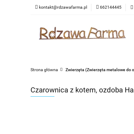
kontakt@rdzawafarma.pl
662144445
Rośliny
Zwierzę
Kontakt
Wasze 
Rośliny
Zwierzęta
Ozdoby okazjonalne
Strona główna
Zwierzęta (Zwierzęta metalowe do 
Czarownica z kotem, ozdoba H