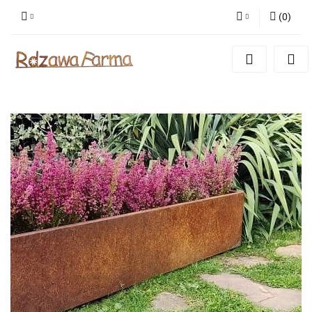
(
0
)
Zaloguj się
Zarejestruj się
Dodaj zgłoszenie
Zgody cookies