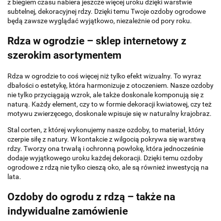
z biegiem czasu nabiera jeszcze więcej uroku dzięki warstwie
subtelnej, dekoracyjnej rdzy. Dzięki temu Twoje ozdoby ogrodowe
będą zawsze wyglądać wyjątkowo, niezależnie od pory roku.
Rdza w ogrodzie – sklep internetowy
z
szerokim asortymentem
Rdza w ogrodzie to coś więcej niż tylko efekt wizualny. To wyraz
dbałości o estetykę, która harmonizuje z otoczeniem. Nasze ozdoby
nie tylko przyciągają wzrok, ale także doskonale komponują się z
naturą. Każdy element, czy to w formie dekoracji kwiatowej, czy też
motywu zwierzęcego, doskonale wpisuje się w naturalny krajobraz.
Stal corten, z której wykonujemy nasze ozdoby, to materiał, który
czerpie siłę z natury. W kontakcie z wilgocią pokrywa się warstwą
rdzy. Tworzy ona trwałą i ochronną powłokę, która jednocześnie
dodaje wyjątkowego uroku każdej dekoracji. Dzięki temu ozdoby
ogrodowe z rdzą nie tylko cieszą oko, ale są również inwestycją na
lata.
Ozdoby do ogrodu z rdzą
– także na
indywidualne zamówienie