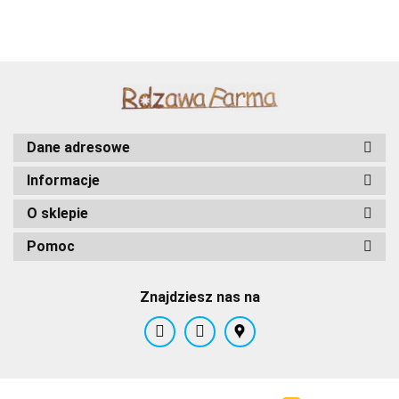
rdzewiona
102
101
100
098
099
104
Dane adresowe
Informacje
O sklepie
Pomoc
Znajdziesz nas na