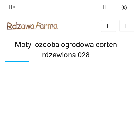
(
0
)
Zaloguj się
Zarejestruj się
Dodaj zgłoszenie
Motyl ozdoba ogrodowa corten
Zgody cookies
rdzewiona 028