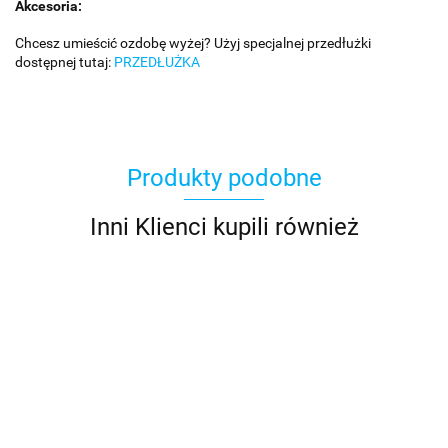
Akcesoria:
Chcesz umieścić ozdobę wyżej? Użyj specjalnej przedłużki
dostępnej tutaj:
PRZEDŁUŻKA
Produkty podobne
Inni Klienci kupili również
Motyl
Motyl
Ważka 3D
Motyl
Motyl
Zestaw
ozdoba
wkręcany
metalowa
ozdoba
ozdoba
10szt mot
ogrodowa
w deskę
ozdoba
ogrodowa,
ogrodowa,