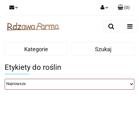
(
0
)
Zaloguj się
Zarejestruj się
Dodaj zgłoszenie
Kategorie
Szukaj
Zgody cookies
Etykiety do roślin