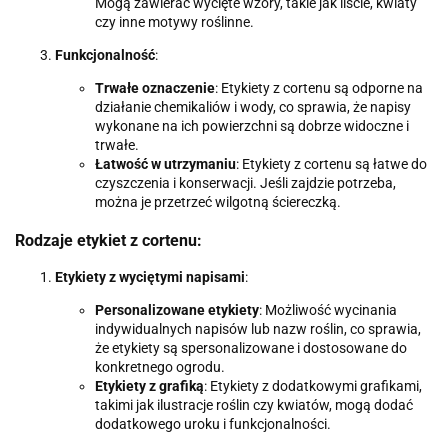
Mogą zawierać wycięte wzory, takie jak liście, kwiaty
czy inne motywy roślinne.
Funkcjonalność
:
Trwałe oznaczenie
: Etykiety z cortenu są odporne na
działanie chemikaliów i wody, co sprawia, że napisy
wykonane na ich powierzchni są dobrze widoczne i
trwałe.
Łatwość w utrzymaniu
: Etykiety z cortenu są łatwe do
czyszczenia i konserwacji. Jeśli zajdzie potrzeba,
można je przetrzeć wilgotną ściereczką.
Rodzaje etykiet z cortenu:
Etykiety z wyciętymi napisami
:
Personalizowane etykiety
: Możliwość wycinania
indywidualnych napisów lub nazw roślin, co sprawia,
że etykiety są spersonalizowane i dostosowane do
konkretnego ogrodu.
Etykiety z grafiką
: Etykiety z dodatkowymi grafikami,
takimi jak ilustracje roślin czy kwiatów, mogą dodać
dodatkowego uroku i funkcjonalności.