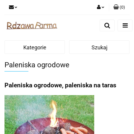
(
0
)
Zaloguj się
Zarejestruj się
Dodaj zgłoszenie
Kategorie
Szukaj
Zgody cookies
Paleniska ogrodowe
Paleniska ogrodowe, paleniska na taras