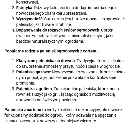
konserwacji.
Estetyka
: Rdzawy kolor cortenu dodaje industrialnego i
nowoczesnego charakteru przestrzeni.
Wytrzymałość
: Stal corten jest bardzo mocna, co sprawia, że
palenisko jest trwałe i stabilne.
Dopasowanie do różnych stylów ogrodowych
: Corten
świetnie współgra zarówno z minimalistycznymi, jak i
bardziej naturalistycznymi ogrodami.
Popularne rodzaje palenisk ogrodowych z cortenu:
Klasyczne paleniska na drewno
: Tradycyjna forma, idealna
do stworzenia atmosfery przytulności i ciepła w ogrodzie.
Paleniska gazowe
: Nowoczesne rozwiązanie, które eliminuje
dym i popiół, a jednocześnie pozwala na kontrolowanie
płomienia.
Paleniska z grillem
: Funkcjonalne paleniska, które mogą
również służyć jako grill, łącząc ognisko z możliwością
gotowania na świeżym powietrzu.
Palenisko z cortenu
to nie tylko element dekoracyjny, ale również
funkcjonalny dodatek do ogrodu, który pozwala na spędzanie
czasu na zewnątrz nawet w chłodniejsze wieczory.