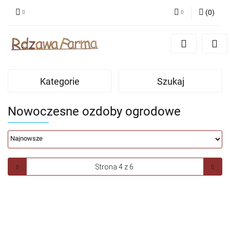
(
0
)
Zaloguj się
Zarejestruj się
Dodaj zgłoszenie
Kategorie
Szukaj
Zgody cookies
Nowoczesne ozdoby ogrodowe