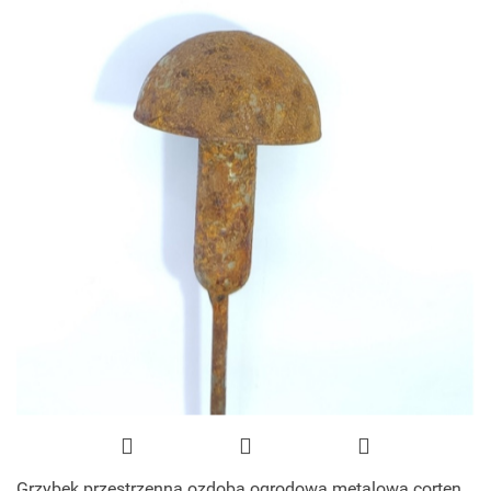
Grzybek przestrzenna ozdoba ogrodowa metalowa corten