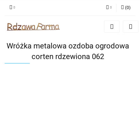
(
0
)
Zaloguj się
Zarejestruj się
Dodaj zgłoszenie
Wróżka metalowa ozdoba ogrodowa
Zgody cookies
corten rdzewiona 062