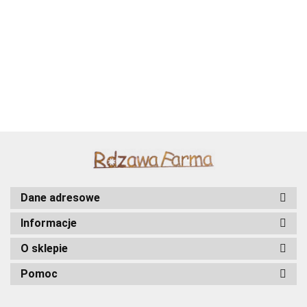
Wróżka z dmuchawcem metalowa ozdoba ogrodowa
corten rdzewiona 053
45.00
Dane adresowe
Informacje
O sklepie
Pomoc