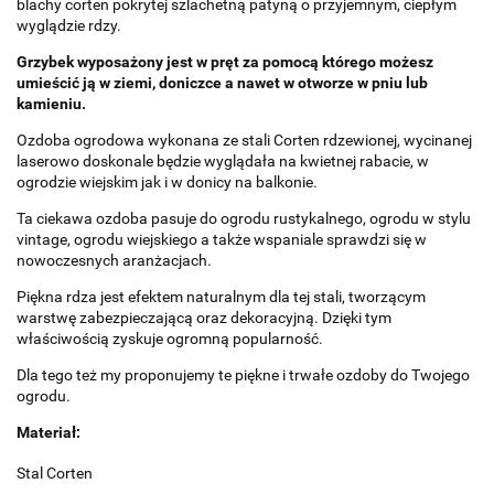
blachy corten pokrytej szlachetną patyną o przyjemnym, ciepłym
wyglądzie rdzy.
Grzybek wyposażony jest w pręt za pomocą którego możesz
umieścić ją w ziemi, doniczce a nawet w otworze w pniu lub
kamieniu.
Ozdoba ogrodowa wykonana ze stali Corten rdzewionej, wycinanej
laserowo doskonale będzie wyglądała na kwietnej rabacie, w
ogrodzie wiejskim jak i w donicy na balkonie.
Ta ciekawa ozdoba pasuje do ogrodu rustykalnego, ogrodu w stylu
vintage, ogrodu wiejskiego a także wspaniale sprawdzi się w
nowoczesnych aranżacjach.
Piękna rdza jest efektem naturalnym dla tej stali, tworzącym
warstwę zabezpieczającą oraz dekoracyjną. Dzięki tym
właściwością zyskuje ogromną popularność.
Dla tego też my proponujemy te piękne i trwałe ozdoby do Twojego
ogrodu.
Materiał:
Stal Corten