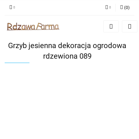
(
0
)
Zaloguj się
Zarejestruj się
Dodaj zgłoszenie
Grzyb jesienna dekoracja ogrodowa
Zgody cookies
rdzewiona 089