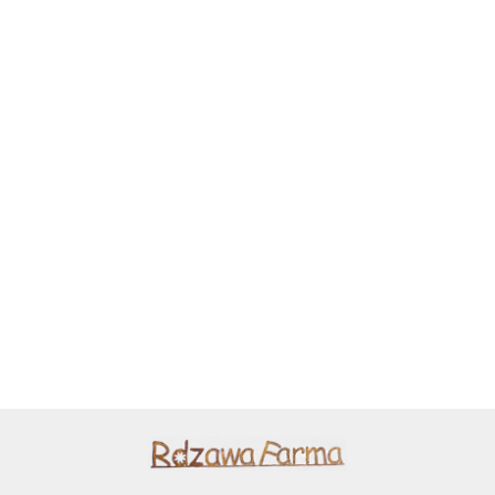
Grzyb
Paprocie
muchomor
metalowa ozdoba
dekoracja
25.00
ogrodowa corten
Grzybek przestrzenna
ogrodowa
65.00
rdzewiona 093
ozdoba ogrodowa
rdzewiona 088
metalowa corten
30.00
rdzewiona 3D 063