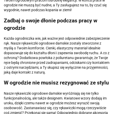
Twoim ogrodowym pracom odrobinę elegancji. W końcu prace w
ogrodzie nie muszą być nudne, a Ty zasługujesz na to, by czuć się
wygodnie, nawet podczas kopania w ziemi!
Zadbaj o swoje dłonie podczas pracy w
ogrodzie
Każda ogrodniczka wie, jak ważne jest odpowiednie zabezpieczenie
rąk. Nasze rękawiczki ogrodowe damskie zostały stworzone z
myślą o Twoim komforcie. Cienki, elastyczny materiał idealnie
dopasowuje się do kształtu dłoni i zapewnia swobodę ruchu. A co z
ochroną? Dodatkowa powłoka z poliuretanu gwarantuje, że Twoje
ręce będą chronione przed zadrapaniami, odciskami czy kontaktem
z ostrymi narzędziami, a Ty skupisz się wyłącznie na przyjemności,
jaką daje kontakt z naturą.
W ogrodzie nie musisz rezygnować ze stylu
Nasze rękawiczki ogrodowe damskie wyróżniają się nie tylko
funkcjonalnością, ale także designem. Kwiatowe wzory dodają im
uroku, dzięki czemu nawet w ogrodzie możesz wyrazić swoją
osobowość. Zastanawiasz się, czy rękawiczki mogą rzeczywiście
coś zmienić? Przekonaj się sama! Odpowiednio dobrane akcesoria