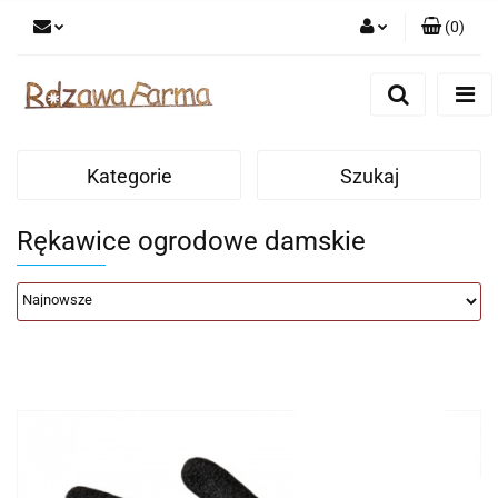
(
0
)
Zaloguj się
Zarejestruj się
Dodaj zgłoszenie
Kategorie
Szukaj
Zgody cookies
Rękawice ogrodowe damskie