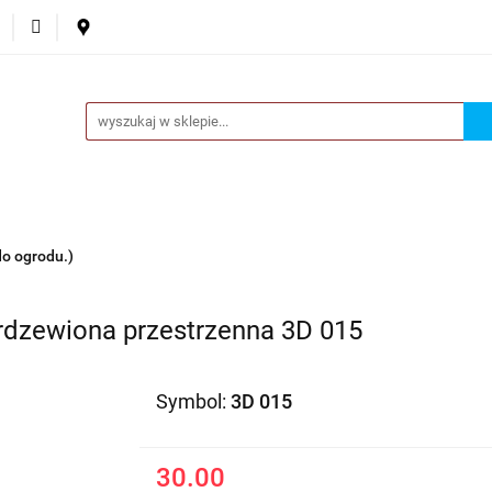
ta
Ozdoby okazjonalne
Donice
Akcesoria
Nowo
Fantazje
Donice
Akcesoria
Nowości
O nas
Kontakt
do ogrodu.)
rdzewiona przestrzenna 3D 015
Symbol:
3D 015
30.00