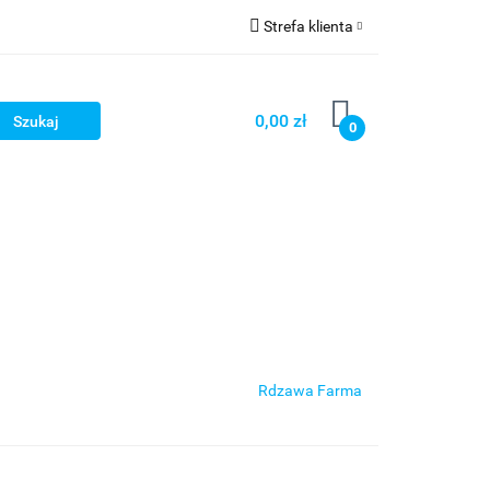
Strefa klienta
ści
O nas
Zaloguj się
Zarejestruj się
0,00 zł
0
Dodaj zgłoszenie
Zgody cookies
Wasze Fantazje
Rdzawa Farma