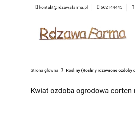
kontakt@rdzawafarma.pl
662144445
Rośliny
Zwierzę
Kontakt
Wasze 
Rośliny
Zwierzęta
Ozdoby okazjonalne
Strona główna
Rośliny (Rośliny rdzewione ozdoby 
Kwiat ozdoba ogrodowa corten 