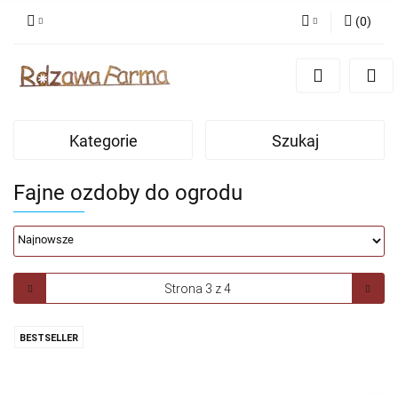
(
0
)
Zaloguj się
Zarejestruj się
Dodaj zgłoszenie
Kategorie
Szukaj
Zgody cookies
Fajne ozdoby do ogrodu
BESTSELLER