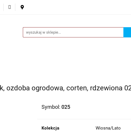
ta
Ozdoby okazjonalne
Donice
Akcesoria
Nowo
Fantazje
Donice
Akcesoria
Nowości
O nas
Kontakt
k, ozdoba ogrodowa, corten, rdzewiona 0
Symbol:
025
Kolekcja
Wiosna/Lato