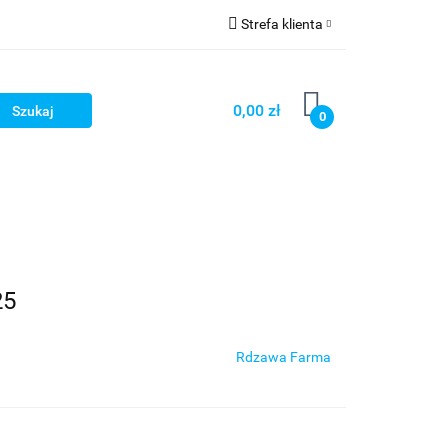
Strefa klienta
ści
O nas
Zaloguj się
Zarejestruj się
0,00 zł
0
Dodaj zgłoszenie
Zgody cookies
Wasze Fantazje
25
Rdzawa Farma