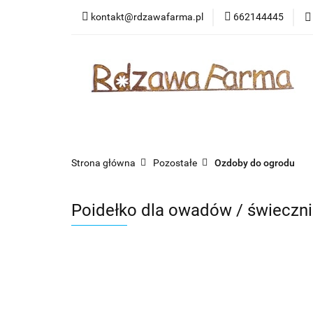
kontakt@rdzawafarma.pl
662144445
Rośliny
Zwierzę
Kontakt
Wasze 
Rośliny
Zwierzęta
Ozdoby okazjonalne
Strona główna
Pozostałe
Ozdoby do ogrodu
Poidełko dla owadów / świeczni